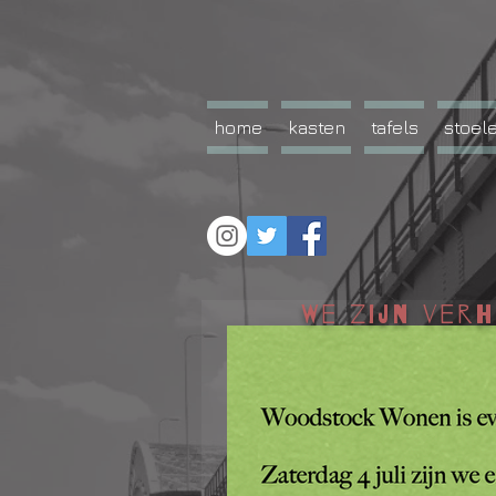
home
kasten
tafels
stoel
We zijn ver