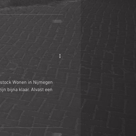
dstock Wonen in Nijmegen
jn bijna klaar. Alvast een