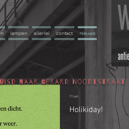
Woodstock Wonen antiek
brocante oud design
en
lampen
allerlei
contact
nieuws
huisd naar Gerard Noodtstraat 
11 jun
Holikiday!